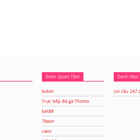
Được Quan Tâm
Danh Mục
kubet
soi cầu 247 
Trực tiếp đá gà Thomo
bet88
78win
cwin