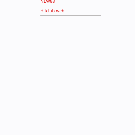
NEW88
Hitclub web