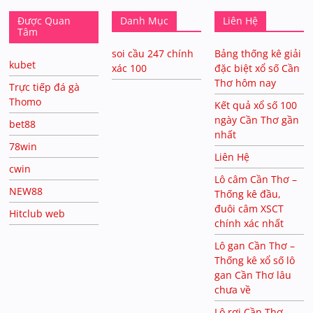
Được Quan
Danh Mục
Liên Hệ
Tâm
soi cầu 247 chính
Bảng thống kê giải
kubet
xác 100
đặc biệt xổ số Cần
Thơ hôm nay
Trực tiếp đá gà
Thomo
Kết quả xổ số 100
ngày Cần Thơ gần
bet88
nhất
78win
Liên Hệ
cwin
Lô câm Cần Thơ –
NEW88
Thống kê đầu,
đuôi câm XSCT
Hitclub web
chính xác nhất
Lô gan Cần Thơ –
Thống kê xổ số lô
gan Cần Thơ lâu
chưa về
Lô rơi Cần Thơ –