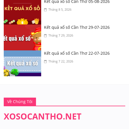
Kết quả xổ số Cần Thơ 05-08-2026
Tháng 8 5, 2026
Kết quả xổ số Cần Thơ 29-07-2026
Tháng 7 29, 2026
Kết quả xổ số Cần Thơ 22-07-2026
Tháng 7 22, 2026
Về Chúng Tôi
XOSOCANTHO.NET