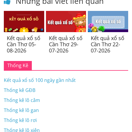
Những bài viết liên quan
Kết quả xổ số
Kết quả xổ số
Kết quả xổ số
Cần Thơ 05-
Cần Thơ 29-
Cần Thơ 22-
08-2026
07-2026
07-2026
Thống Kê
Kết quả xổ số 100 ngày gần nhất
Thống kê GĐB
Thống kê lô câm
Thống kê lô gan
Thống kê lô rơi
Thống kê lô xiên