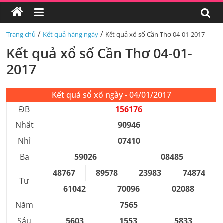
/
/
Trang chủ
Kết quả hàng ngày
Kết quả xổ số Cần Thơ 04-01-2017
Kết quả xổ số Cần Thơ 04-01-
2017
Kết quả sổ xố ngày - 04/01/2017
ĐB
156176
Nhất
90946
Nhì
07410
Ba
59026
08485
48767
89578
23983
74874
Tư
61042
70096
02088
Năm
7565
Sáu
5603
1553
5833