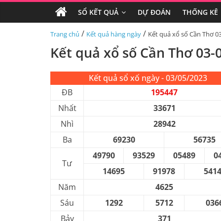
SỔ KẾT QUẢ
DỰ ĐOÁN
THỐNG KÊ
/
/
Trang chủ
Kết quả hàng ngày
Kết quả xổ số Cần Thơ 0
Kết quả xổ số Cần Thơ 03-
Kết quả sổ xố ngày - 03/05/2023
ĐB
195447
Nhất
33671
Nhì
28942
Ba
69230
56735
49790
93529
05489
0
Tư
14695
91978
541
Năm
4625
Sáu
1292
5712
036
Bảy
371