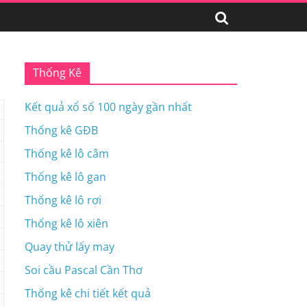
Thống Kê
Kết quả xổ số 100 ngày gần nhất
Thống kê GĐB
Thống kê lô câm
Thống kê lô gan
Thống kê lô rơi
Thống kê lô xiên
Quay thử lấy may
Soi cầu Pascal Cần Thơ
Thống kê chi tiết kết quả