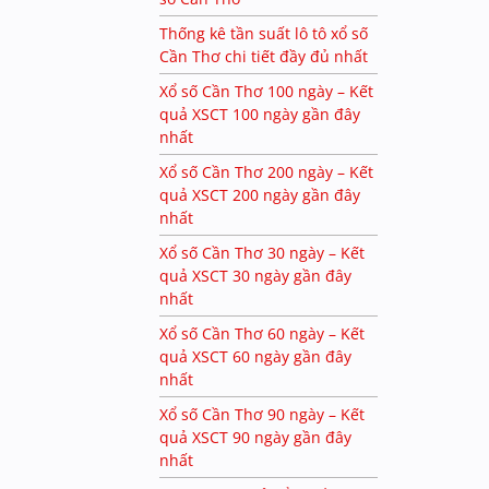
Thống kê tần suất lô tô xổ số
Cần Thơ chi tiết đầy đủ nhất
Xổ số Cần Thơ 100 ngày – Kết
quả XSCT 100 ngày gần đây
nhất
Xổ số Cần Thơ 200 ngày – Kết
quả XSCT 200 ngày gần đây
nhất
Xổ số Cần Thơ 30 ngày – Kết
quả XSCT 30 ngày gần đây
nhất
Xổ số Cần Thơ 60 ngày – Kết
quả XSCT 60 ngày gần đây
nhất
Xổ số Cần Thơ 90 ngày – Kết
quả XSCT 90 ngày gần đây
nhất