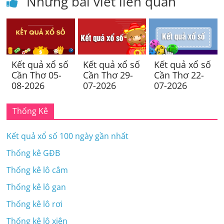
Những bài viết liên quan
Kết quả xổ số
Kết quả xổ số
Kết quả xổ số
Cần Thơ 05-
Cần Thơ 29-
Cần Thơ 22-
08-2026
07-2026
07-2026
Thống Kê
Kết quả xổ số 100 ngày gần nhất
Thống kê GĐB
Thống kê lô câm
Thống kê lô gan
Thống kê lô rơi
Thống kê lô xiên