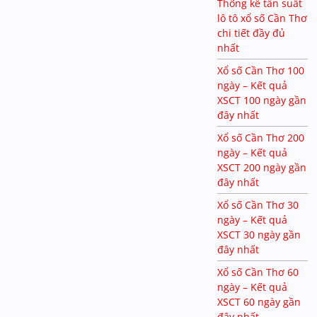
Thống kê tần suất
lô tô xổ số Cần Thơ
chi tiết đầy đủ
nhất
Xổ số Cần Thơ 100
ngày – Kết quả
XSCT 100 ngày gần
đây nhất
Xổ số Cần Thơ 200
ngày – Kết quả
XSCT 200 ngày gần
đây nhất
Xổ số Cần Thơ 30
ngày – Kết quả
XSCT 30 ngày gần
đây nhất
Xổ số Cần Thơ 60
ngày – Kết quả
XSCT 60 ngày gần
đây nhất