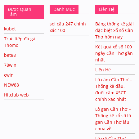
Được Quan
Danh Mục
Liên Hệ
Tâm
soi cầu 247 chính
Bảng thống kê giải
kubet
xác 100
đặc biệt xổ số Cần
Thơ hôm nay
Trực tiếp đá gà
Thomo
Kết quả xổ số 100
ngày Cần Thơ gần
bet88
nhất
78win
Liên Hệ
cwin
Lô câm Cần Thơ –
NEW88
Thống kê đầu,
đuôi câm XSCT
Hitclub web
chính xác nhất
Lô gan Cần Thơ –
Thống kê xổ số lô
gan Cần Thơ lâu
chưa về
Lô rơi Cần Thơ –