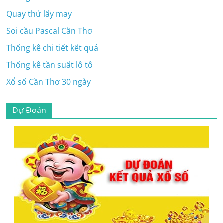
Quay thử lấy may
Soi cầu Pascal Cần Thơ
Thống kê chi tiết kết quả
Thống kê tần suất lô tô
Xổ số Cần Thơ 30 ngày
Dự Đoán