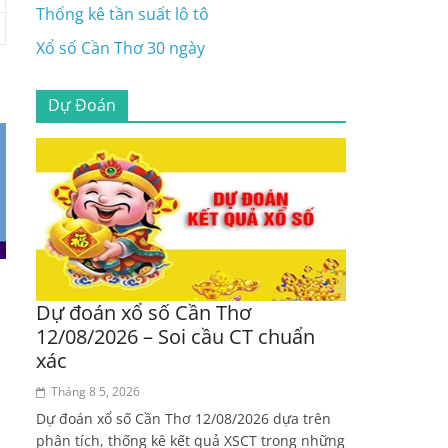
Thống kê tần suất lô tô
Xổ số Cần Thơ 30 ngày
Dự Đoán
Dự đoán xổ số Cần Thơ
12/08/2026 – Soi cầu CT chuẩn
xác
Tháng 8 5, 2026
Dự đoán xổ số Cần Thơ 12/08/2026 dựa trên
phân tích, thống kê kết quả XSCT trong những