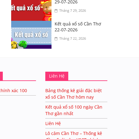
29-07-2026
Tháng 7 29, 2026
Kết quả xổ số Cần Thơ
22-07-2026
Tháng 7 22, 2026
Liên Hệ
chính xác 100
Bảng thống kê giải đặc biệt
xổ số Cần Thơ hôm nay
Kết quả xổ số 100 ngày Cần
Thơ gần nhất
Liên Hệ
Lô câm Cần Thơ – Thống kê