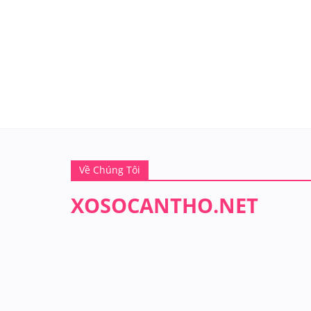
Về Chúng Tôi
XOSOCANTHO.NET