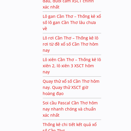
đầu, đuôi câm XSCT chính
xác nhất
Lô gan Cần Thơ – Thống kê xổ
số lô gan Cần Thơ lâu chưa
về
Lô rơi Cần Thơ – Thống kê lô
rơi từ đề xổ số Cần Thơ hôm
nay
Lô xiên Cần Thơ – Thống kê lô
xiên 2, lô xiên 3 XSCT hôm
nay
Quay thử xổ số Cần Thơ hôm
nay. Quay thử XSCT giờ
hoàng đạo
Soi cầu Pascal Cần Thơ hôm
nay nhanh chóng và chuẩn
xác nhất
Thống kê chi tiết kết quả xổ
số Cần Thơ