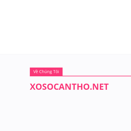
Về Chúng Tôi
XOSOCANTHO.NET