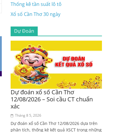
Thống kê tần suất lô tô
Xổ số Cần Thơ 30 ngày
Dự Đoán
Dự đoán xổ số Cần Thơ
12/08/2026 – Soi cầu CT chuẩn
xác
Tháng 8 5, 2026
Dự đoán xổ số Cần Thơ 12/08/2026 dựa trên
phân tích, thống kê kết quả XSCT trong những