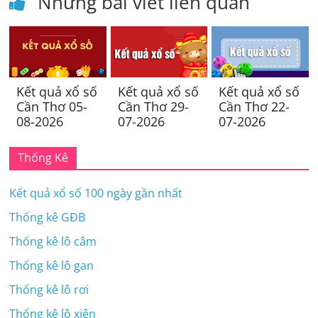
Những bài viết liên quan
Kết quả xổ số
Kết quả xổ số
Kết quả xổ số
Cần Thơ 05-
Cần Thơ 29-
Cần Thơ 22-
08-2026
07-2026
07-2026
Thống Kê
Kết quả xổ số 100 ngày gần nhất
Thống kê GĐB
Thống kê lô câm
Thống kê lô gan
Thống kê lô rơi
Thống kê lô xiên