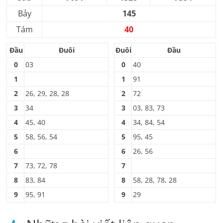
Bảy
145
Tám
40
Đầu
Đuôi
Đuôi
Đầu
0
03
0
40
1
1
91
2
26, 29, 28, 28
2
72
3
34
3
03, 83, 73
4
45, 40
4
34, 84, 54
5
58, 56, 54
5
95, 45
6
6
26, 56
7
73, 72, 78
7
8
83, 84
8
58, 28, 78, 28
9
95, 91
9
29