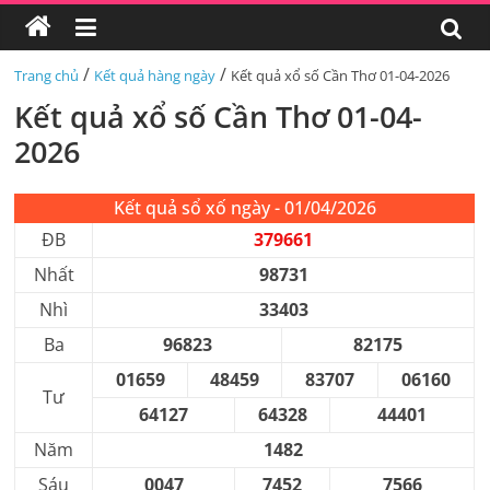
/
/
Trang chủ
Kết quả hàng ngày
Kết quả xổ số Cần Thơ 01-04-2026
Kết quả xổ số Cần Thơ 01-04-
2026
Kết quả sổ xố ngày - 01/04/2026
ĐB
379661
Nhất
98731
Nhì
33403
Ba
96823
82175
01659
48459
83707
06160
Tư
64127
64328
44401
Năm
1482
Sáu
0047
7452
7566