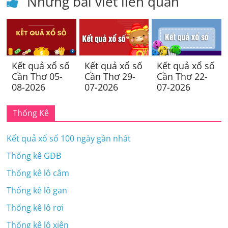
Những bài viết liên quan
Kết quả xổ số
Kết quả xổ số
Kết quả xổ số
Cần Thơ 05-
Cần Thơ 29-
Cần Thơ 22-
08-2026
07-2026
07-2026
Thống Kê
Kết quả xổ số 100 ngày gần nhất
Thống kê GĐB
Thống kê lô câm
Thống kê lô gan
Thống kê lô rơi
Thống kê lô xiên