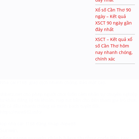
Xổ số Cần Thơ 90
ngày – Kết quả
XSCT 90 ngày gần
đây nhất
XSCT – Kết quả xổ
số Cần Thơ hôm
nay nhanh chóng,
chính xác
Nhà cái
F168
giao dịch nhanh chóng, bảo mật cao.
shbetz.net
cho phép người chơi luôn cảm nhận sự chuyên nghiệp
từ khâu đăng ký tài khoản, nạp rút tiền cho đến tham gia trò chơi,
tất cả đều nhanh chóng và minh bạch tuyệt đối.
https://new882.info/
top nhà cái:
f168 đăng nhập
-
New88
Sunwin
,
cổng game
sunwin
chính hãng thưởng code liền tay
,