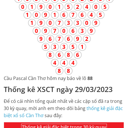
0
1
9
0
1
5
2
4
0
5
1
0
9
1
6
7
6
4
5
1
9
0
7
3
3
0
9
0
9
7
0
6
3
9
9
6
7
6
9
2
5
3
3
5
1
8
6
8
6
4
4
4
8
8
Cầu Pascal
Cần Thơ
hôm nay báo về lô
88
Thống kê
XSCT
ngày
29/03/2023
Để có cái nhìn tổng quát nhất về các cặp số đã ra trong
30 kỳ quay, mời anh em theo dõi bảng
thống kê giải đặc
biệt xổ số
Cần Thơ
sau đây:
Thống kê giải đặc biệt trong 30 kỳ quay