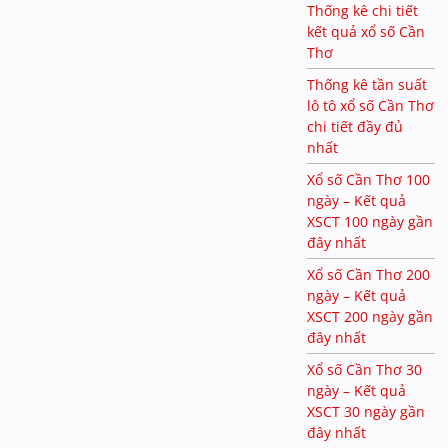
Thống kê chi tiết
kết quả xổ số Cần
Thơ
Thống kê tần suất
lô tô xổ số Cần Thơ
chi tiết đầy đủ
nhất
Xổ số Cần Thơ 100
ngày – Kết quả
XSCT 100 ngày gần
đây nhất
Xổ số Cần Thơ 200
ngày – Kết quả
XSCT 200 ngày gần
đây nhất
Xổ số Cần Thơ 30
ngày – Kết quả
XSCT 30 ngày gần
đây nhất