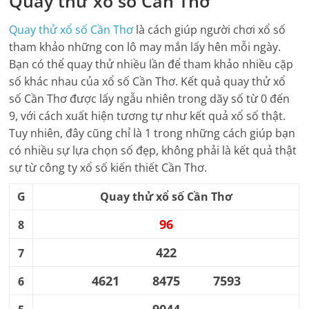
Quay thử xổ số
Cần Thơ
Quay thử xổ số
Cần Thơ
là cách giúp người chơi xổ số
tham khảo những con lô may mắn lấy hên mỗi ngày.
Bạn có thể quay thử nhiều lần để tham khảo nhiều cặp
số khác nhau của xổ số
Cần Thơ
. Kết quả quay thử xổ
số
Cần Thơ
được lấy ngẫu nhiên trong dãy số từ 0 đến
9, với cách xuất hiện tương tự như kết quả xổ số thật.
Tuy nhiên, đây cũng chỉ là 1 trong những cách giúp bạn
có nhiều sự lựa chọn số đẹp, không phải là kết quả thật
sự từ công ty xổ số kiến thiết
Cần Thơ
.
G
Quay thử xổ số
Cần Thơ
96
8
422
7
4621
8475
7593
6