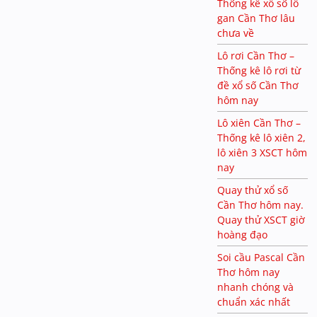
Thống kê xổ số lô
gan Cần Thơ lâu
chưa về
Lô rơi Cần Thơ –
Thống kê lô rơi từ
đề xổ số Cần Thơ
hôm nay
Lô xiên Cần Thơ –
Thống kê lô xiên 2,
lô xiên 3 XSCT hôm
nay
Quay thử xổ số
Cần Thơ hôm nay.
Quay thử XSCT giờ
hoàng đạo
Soi cầu Pascal Cần
Thơ hôm nay
nhanh chóng và
chuẩn xác nhất