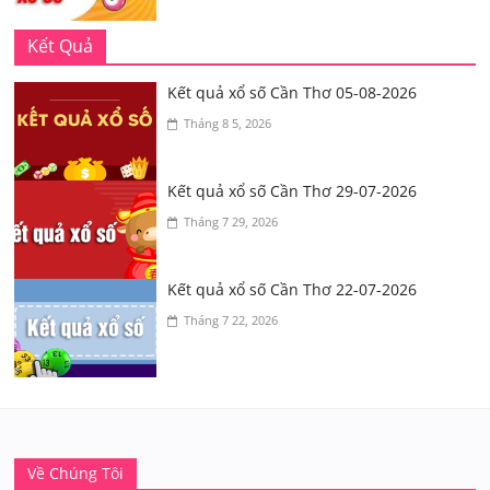
Kết Quả
Kết quả xổ số Cần Thơ 05-08-2026
Tháng 8 5, 2026
Kết quả xổ số Cần Thơ 29-07-2026
Tháng 7 29, 2026
Kết quả xổ số Cần Thơ 22-07-2026
Tháng 7 22, 2026
Về Chúng Tôi