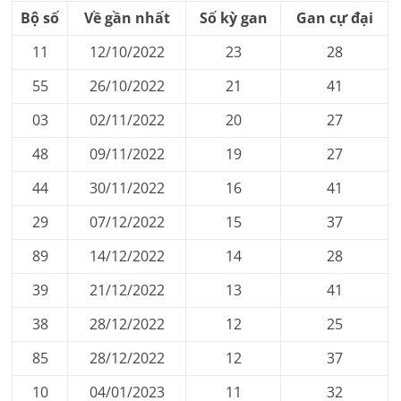
Bộ số
Về gần nhất
Số kỳ gan
Gan cự đại
11
12/10/2022
23
28
55
26/10/2022
21
41
03
02/11/2022
20
27
48
09/11/2022
19
27
44
30/11/2022
16
41
29
07/12/2022
15
37
89
14/12/2022
14
28
39
21/12/2022
13
41
38
28/12/2022
12
25
85
28/12/2022
12
37
10
04/01/2023
11
32