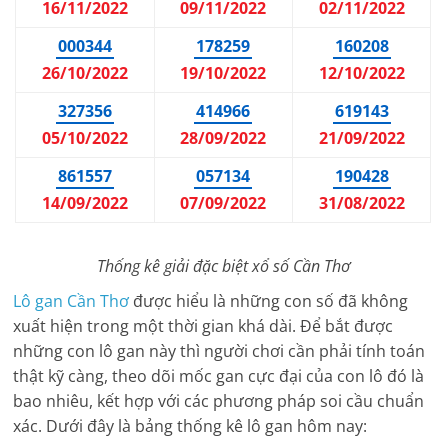
16/11/2022
09/11/2022
02/11/2022
000344
178259
160208
26/10/2022
19/10/2022
12/10/2022
327356
414966
619143
05/10/2022
28/09/2022
21/09/2022
861557
057134
190428
14/09/2022
07/09/2022
31/08/2022
Thống kê giải đặc biệt xổ số
Cần Thơ
Lô gan
Cần Thơ
được hiểu là những con số đã không
xuất hiện trong một thời gian khá dài. Để bắt được
những con lô gan này thì người chơi cần phải tính toán
thật kỹ càng, theo dõi mốc gan cực đại của con lô đó là
bao nhiêu, kết hợp với các phương pháp soi cầu chuẩn
xác. Dưới đây là bảng thống kê lô gan hôm nay: