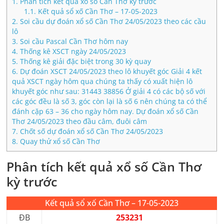
1.
Phân tích kết quả xổ số Cần Thơ kỳ trước
1.1.
Kết quả sổ xố Cần Thơ – 17-05-2023
2.
Soi cầu dự đoán xổ số Cần Thơ 24/05/2023 theo các cầu
lô
3.
Soi cầu Pascal Cần Thơ hôm nay
4.
Thống kê XSCT ngày 24/05/2023
5.
Thống kê giải đặc biệt trong 30 kỳ quay
6.
Dự đoán XSCT 24/05/2023 theo lô khuyết góc Giải 4 kết
quả XSCT ngày hôm qua chúng ta thấy có xuất hiện lô
khuyết góc như sau: 31443 38856 Ở giải 4 có các bộ số với
các góc đều là số 3, góc còn lại là số 6 nên chúng ta có thể
đánh cặp 63 – 36 cho ngày hôm nay. Dự đoán xổ số Cần
Thơ 24/05/2023 theo đầu câm, đuôi câm
7.
Chốt số dự đoán xổ số Cần Thơ 24/05/2023
8.
Quay thử xổ số Cần Thơ
Phân tích kết quả xổ số
Cần Thơ
kỳ trước
Kết quả sổ xố
Cần Thơ
– 17-05-2023
ĐB
253231