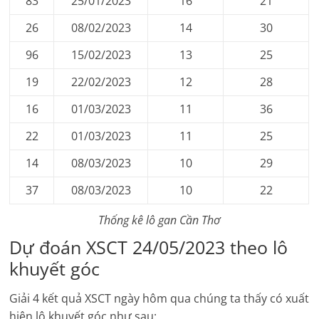
83
25/01/2023
16
21
26
08/02/2023
14
30
96
15/02/2023
13
25
19
22/02/2023
12
28
16
01/03/2023
11
36
22
01/03/2023
11
25
14
08/03/2023
10
29
37
08/03/2023
10
22
Thống kê lô gan
Cần Thơ
Dự đoán
XSCT
24/05/2023 theo lô
khuyết góc
Giải 4 kết quả
XSCT
ngày hôm qua chúng ta thấy có xuất
hiện lô khuyết góc như sau: