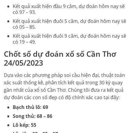
Kết quả xuất hiện đầu 9 câm, dự đoán hôm nay sẽ
có 97 – 93.
Kết quả xuất hiện đuôi 5 câm, dự đoán hôm nay sẽ
có 05 – 85.
Kết quả xuất hiện đuôi 9 câm, dự đoán hôm nay sẽ
có 19 – 49.
Chốt số dự đoán xổ số
Cần Thơ
24/05/2023
Dựa vào các phương pháp soi cầu hiện đại, thuật toán
xác suất thống kê, phân tích kết quả trong 30 kỳ quay
gần nhất của xổ số
Cần Thơ
. Chúng tôi đưa ra kết quả
dự đoán các con số đẹp có độ chính xác cao tại đây:
Bạch thủ lô: 69
Song thủ: 68 – 86
Lô kép: 55