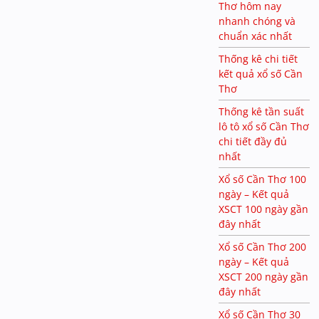
Thơ hôm nay
nhanh chóng và
chuẩn xác nhất
Thống kê chi tiết
kết quả xổ số Cần
Thơ
Thống kê tần suất
lô tô xổ số Cần Thơ
chi tiết đầy đủ
nhất
Xổ số Cần Thơ 100
ngày – Kết quả
XSCT 100 ngày gần
đây nhất
Xổ số Cần Thơ 200
ngày – Kết quả
XSCT 200 ngày gần
đây nhất
Xổ số Cần Thơ 30