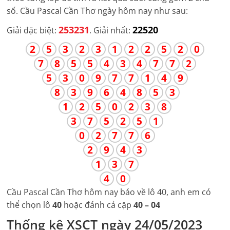
số. Cầu Pascal
Cần Thơ
ngày hôm nay như sau:
253231
22520
Giải đặc biệt:
. Giải nhất:
2
5
3
2
3
1
2
2
5
2
0
7
8
5
5
4
3
4
7
7
2
5
3
0
9
7
7
1
4
9
8
3
9
6
4
8
5
3
1
2
5
0
2
3
8
3
7
5
2
5
1
0
2
7
7
6
2
9
4
3
1
3
7
4
0
Cầu Pascal
Cần Thơ
hôm nay báo về lô 40, anh em có
thể chọn lô
40
hoặc đánh cả cặp
40 – 04
Thống kê
XSCT
ngày
24/05/2023