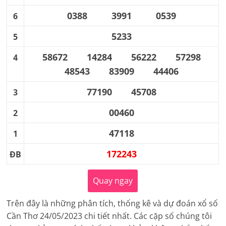
0388
3991
0539
6
5233
5
58672
14284
56222
57298
4
48543
83909
44406
77190
45708
3
00460
2
47118
1
172243
ĐB
Quay ngay
Trên đây là những phân tích, thống kê và dự đoán xổ số
Cần Thơ
24/05/2023
chi tiết nhất. Các cặp số chúng tôi