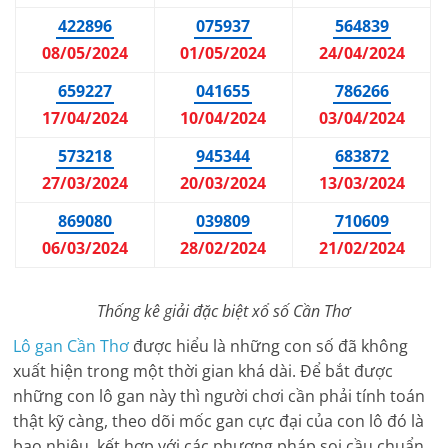
422896
075937
564839
08/05/2024
01/05/2024
24/04/2024
659227
041655
786266
17/04/2024
10/04/2024
03/04/2024
573218
945344
683872
27/03/2024
20/03/2024
13/03/2024
869080
039809
710609
06/03/2024
28/02/2024
21/02/2024
Thống kê giải đặc biệt xổ số
Cần Thơ
Lô gan
Cần Thơ
được hiểu là những con số đã không
xuất hiện trong một thời gian khá dài. Để bắt được
những con lô gan này thì người chơi cần phải tính toán
thật kỹ càng, theo dõi mốc gan cực đại của con lô đó là
bao nhiêu, kết hợp với các phương pháp soi cầu chuẩn