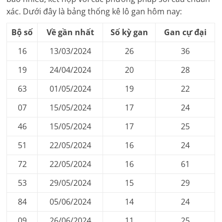
xác. Dưới đây là bảng thống kê lô gan hôm nay:
Bộ số
Về gần nhất
Số kỳ gan
Gan cự đại
16
13/03/2024
26
36
19
24/04/2024
20
28
63
01/05/2024
19
22
07
15/05/2024
17
24
46
15/05/2024
17
25
51
22/05/2024
16
24
72
22/05/2024
16
61
53
29/05/2024
15
29
84
05/06/2024
14
24
09
26/06/2024
11
25