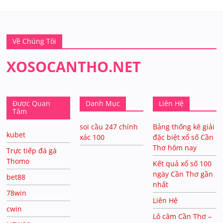
Về Chúng Tôi
XOSOCANTHO.NET
Được Quan
Danh Mục
Liên Hệ
Tâm
soi cầu 247 chính
Bảng thống kê giải
kubet
xác 100
đặc biệt xổ số Cần
Thơ hôm nay
Trực tiếp đá gà
Thomo
Kết quả xổ số 100
ngày Cần Thơ gần
bet88
nhất
78win
Liên Hệ
cwin
Lô câm Cần Thơ –