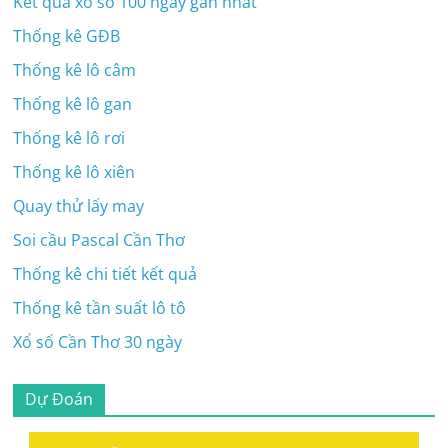
Kết quả xổ số 100 ngày gần nhất
Thống kê GĐB
Thống kê lô câm
Thống kê lô gan
Thống kê lô rơi
Thống kê lô xiên
Quay thử lấy may
Soi cầu Pascal Cần Thơ
Thống kê chi tiết kết quả
Thống kê tần suất lô tô
Xổ số Cần Thơ 30 ngày
Dự Đoán