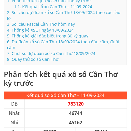
1.
Phân tích kết quả xổ số Cần Thơ kỳ trước
1.1.
Kết quả sổ xố Cần Thơ – 11-09-2024
2.
Soi cầu dự đoán xổ số Cần Thơ 18/09/2024 theo các cầu
lô
3.
Soi cầu Pascal Cần Thơ hôm nay
4.
Thống kê XSCT ngày 18/09/2024
5.
Thống kê giải đặc biệt trong 30 kỳ quay
6.
Dự đoán xổ số Cần Thơ 18/09/2024 theo đầu câm, đuôi
câm
7.
Chốt số dự đoán xổ số Cần Thơ 18/09/2024
8.
Quay thử xổ số Cần Thơ
Phân tích kết quả xổ số
Cần Thơ
kỳ trước
Kết quả sổ xố
Cần Thơ
– 11-09-2024
ĐB
783120
Nhất
46744
Nhì
45162