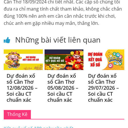
Cần Thơ
18/09/2024
chi tiết nhất. Các cặp số chúng tôi
đưa ra chỉ mang tính chất tham khảo, không chắc chắn
đúng 100% nên anh em cần cân nhắc trước khi chơi,
chúc anh em gặp nhiều may mắn, thắng lớn.
Những bài viết liên quan
Dự đoán xổ
Dự đoán xổ
Dự đoán xổ
số Cần Thơ
số Cần Thơ
số Cần Thơ
12/08/2026 –
05/08/2026 –
29/07/2026 –
Soi cầu CT
Soi cầu CT
Soi cầu CT
chuẩn xác
chuẩn xác
chuẩn xác
Thống Kê