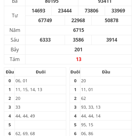
Ba
80195
93411
14693
23444
73806
33969
Tư
67749
22968
50878
Năm
6715
Sáu
6333
3586
3914
Bảy
201
Tám
13
Đầu
Đuôi
Đuôi
Đầu
0
06, 01
0
20
1
11, 15, 14, 13
1
11, 01
2
20
2
62
3
33
3
93, 33, 13
4
44, 44, 49
4
44, 44, 14
5
5
95, 15
6
62, 69, 68
6
06, 86