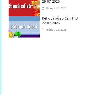
29-07-2026
Tháng 7 29, 2026
Kết quả xổ số Cần Thơ
22-07-2026
Tháng 7 22, 2026