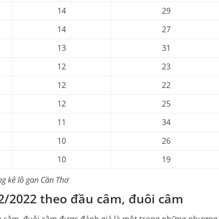
14
29
14
27
13
31
12
23
12
22
12
25
11
34
10
26
10
19
g kê lô gan
Cần Thơ
2/2022
theo đầu câm, đuôi câm