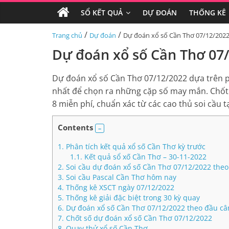
SỔ KẾT QUẢ
DỰ ĐOÁN
THỐNG KÊ
/
/
Trang chủ
Dự đoán
Dự đoán xổ số Cần Thơ 07/12/2022 
Dự đoán xổ số Cần Thơ 07/
Dự đoán xổ số
Cần Thơ
07/12/2022
dựa trên p
nhất để chọn ra những cặp số may mắn. Chốt đầu 
8 miễn phí, chuẩn xác từ các cao thủ soi cầu t
Contents
1.
Phân tích kết quả xổ số Cần Thơ kỳ trước
1.1.
Kết quả sổ xố Cần Thơ – 30-11-2022
2.
Soi cầu dự đoán xổ số Cần Thơ 07/12/2022 theo 
3.
Soi cầu Pascal Cần Thơ hôm nay
4.
Thống kê XSCT ngày 07/12/2022
5.
Thống kê giải đặc biệt trong 30 kỳ quay
6.
Dự đoán xổ số Cần Thơ 07/12/2022 theo đầu câ
7.
Chốt số dự đoán xổ số Cần Thơ 07/12/2022
8.
Quay thử xổ số Cần Thơ