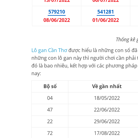
13/07/2022
06/07/2022
579210
541281
08/06/2022
01/06/2022
Thống kê g
Lô gan
Cần Thơ
được hiểu là những con số đã 
những con lô gan này thì người chơi cần phải 
đó là bao nhiêu, kết hợp với các phương pháp
nay:
Bộ số
Về gần nhất
04
18/05/2022
47
22/06/2022
22
29/06/2022
72
17/08/2022