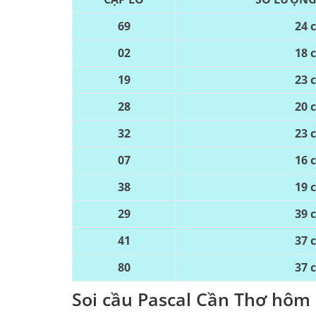
69
24 
02
18 
19
23 
28
20 
32
23 
07
16 
38
19 
29
39 
41
37 
80
37 
Soi cầu Pascal
Cần Thơ
hôm 