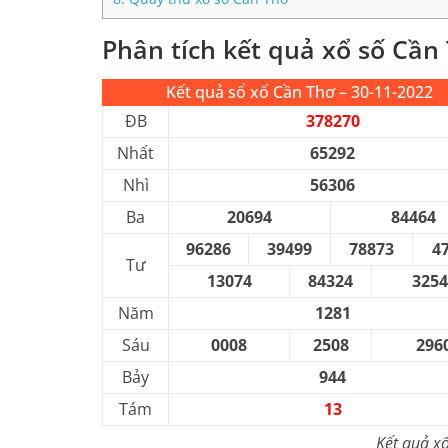
Phân tích kết quả xổ số
Cần
Kết quả sổ xố
Cần Thơ
– 30-11-2022
ĐB
378270
Nhất
65292
Nhì
56306
Ba
20694
84464
96286
39499
78873
4
Tư
13074
84324
3254
Năm
1281
Sáu
0008
2508
296
Bảy
944
Tám
13
Kết quả x