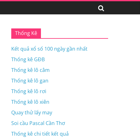
Thống Kê
Kết quả xổ số 100 ngày gần nhất
Thống kê GĐB
Thống kê lô câm
Thống kê lô gan
Thống kê lô rơi
Thống kê lô xiên
Quay thử lấy may
Soi cầu Pascal Cần Thơ
Thống kê chi tiết kết quả