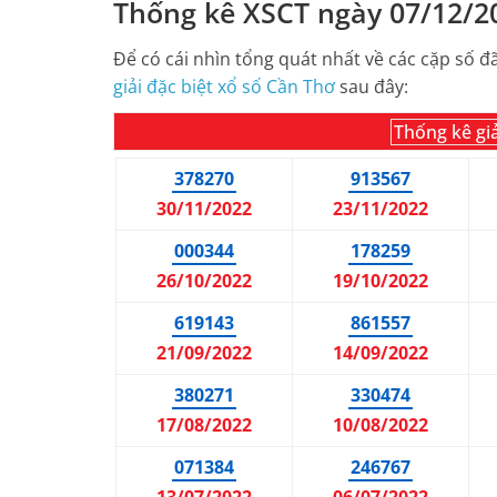
Thống kê
XSCT
ngày
07/12/2
Để có cái nhìn tổng quát nhất về các cặp số 
giải đặc biệt xổ số
Cần Thơ
sau đây:
Thống kê giả
378270
913567
30/11/2022
23/11/2022
000344
178259
26/10/2022
19/10/2022
619143
861557
21/09/2022
14/09/2022
380271
330474
17/08/2022
10/08/2022
071384
246767